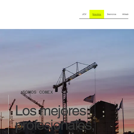
JCV
Nosotros
Servicios
Aitrade Wor
SOMOS COMEX
Los mejores
profesionales,